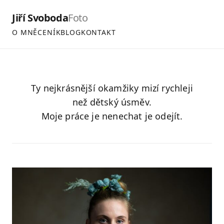
Jiří Svoboda
Foto
O MNĚ
CENÍK
BLOG
KONTAKT
Ty nejkrásnější okamžiky mizí rychleji
než dětský úsměv.
Moje práce je nenechat je odejít.