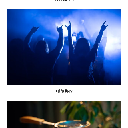
PŘÍBĚHY