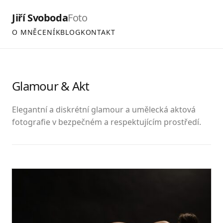
Jiří Svoboda
Foto
O MNĚ
CENÍK
BLOG
KONTAKT
Glamour & Akt
Elegantní a diskrétní glamour a umělecká aktová
fotografie v bezpečném a respektujícím prostředí.