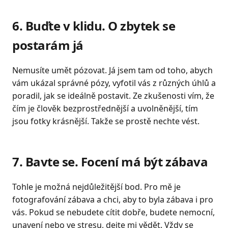
6. Buďte v klidu. O zbytek se
postarám já
Nemusíte umět pózovat. Já jsem tam od toho, abych
vám ukázal správné pózy, vyfotil vás z různých úhlů a
poradil, jak se ideálně postavit. Ze zkušenosti vím, že
čím je člověk bezprostřednější a uvolněnější, tím
jsou fotky krásnější. Takže se prostě nechte vést.
7. Bavte se. Focení má být zábava
Tohle je možná nejdůležitější bod. Pro mě je
fotografování zábava a chci, aby to byla zábava i pro
vás. Pokud se nebudete cítit dobře, budete nemocní,
unavení nebo ve stresu, dejte mi vědět. Vždy se