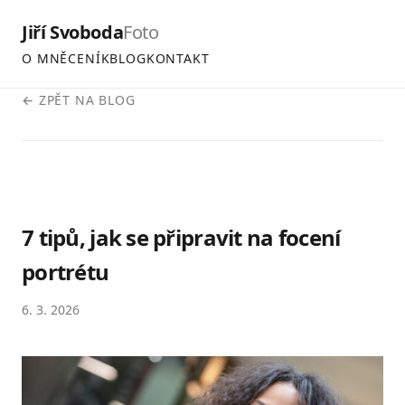
Jiří Svoboda
Foto
O MNĚ
CENÍK
BLOG
KONTAKT
← ZPĚT NA BLOG
7 tipů, jak se připravit na focení
portrétu
6. 3. 2026