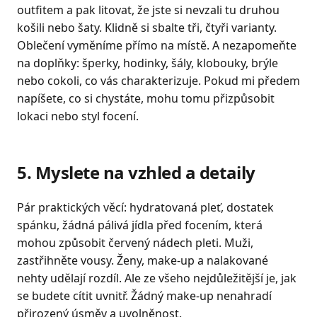
outfitem a pak litovat, že jste si nevzali tu druhou
košili nebo šaty. Klidně si sbalte tři, čtyři varianty.
Oblečení vyměníme přímo na místě. A nezapomeňte
na doplňky: šperky, hodinky, šály, klobouky, brýle
nebo cokoli, co vás charakterizuje. Pokud mi předem
napíšete, co si chystáte, mohu tomu přizpůsobit
lokaci nebo styl focení.
5. Myslete na vzhled a detaily
Pár praktických věcí: hydratovaná pleť, dostatek
spánku, žádná pálivá jídla před focením, která
mohou způsobit červený nádech pleti. Muži,
zastřihněte vousy. Ženy, make-up a nalakované
nehty udělají rozdíl. Ale ze všeho nejdůležitější je, jak
se budete cítit uvnitř. Žádný make-up nenahradí
přirozený úsměv a uvolněnost.