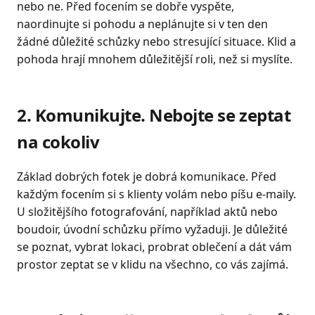
nebo ne. Před focením se dobře vyspěte,
naordinujte si pohodu a neplánujte si v ten den
žádné důležité schůzky nebo stresující situace. Klid a
pohoda hrají mnohem důležitější roli, než si myslíte.
2. Komunikujte. Nebojte se zeptat
na cokoliv
Základ dobrých fotek je dobrá komunikace. Před
každým focením si s klienty volám nebo píšu e-maily.
U složitějšího fotografování, například aktů nebo
boudoir, úvodní schůzku přímo vyžaduji. Je důležité
se poznat, vybrat lokaci, probrat oblečení a dát vám
prostor zeptat se v klidu na všechno, co vás zajímá.